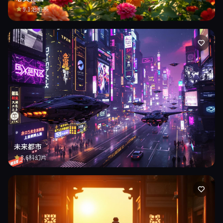
9.1
治愈系
未来都市
8.6
科幻片