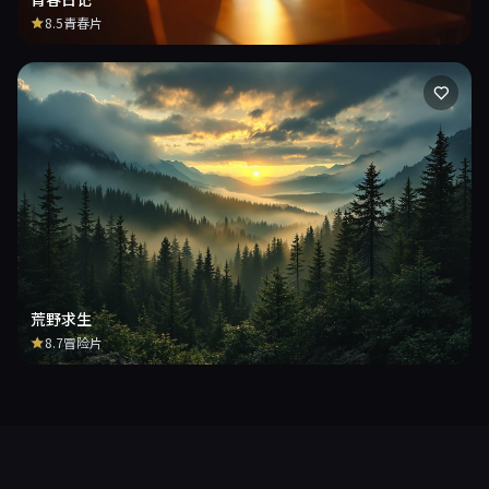
8.5
青春片
荒野求生
8.7
冒险片